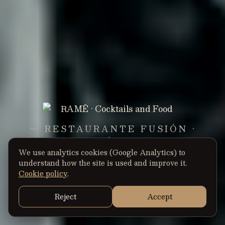
— RESTAURANTE FUSIÓN ·
SUSHI · CÓCTELES —
We use analytics cookies (Google Analytics) to
understand how the site is used and improve it.
· CIUDAD QUESADA ·
Cookie policy
.
Reject
Accept